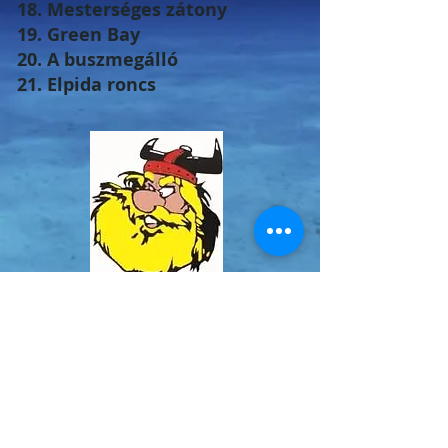
18. Mesterséges zátony
19. Green Bay
20. A buszmegálló
21. Elpida roncs
Viking búvárok
Ithakis 8-7081 Larnaca-Dhekelia rd.
Pyla, Larnaca, Ciprus.
Tel/Fax:
+357 24644676
Mobil (Minna):
+357 99682765
www.viking-divers.com