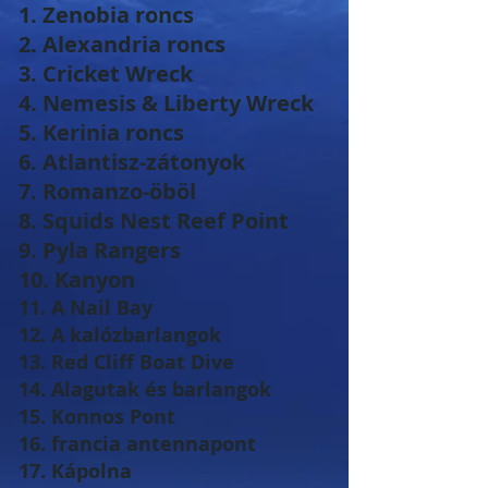
1. Zenobia roncs
2. Alexandria roncs
3. Cricket Wreck
4. Nemesis & Liberty Wreck
5. Kerinia roncs
6. Atlantisz-zátonyok
7. Romanzo-öböl
8. Squids Nest Reef Point
9. Pyla Rangers
10. Kanyon
11. A Nail Bay
12. A kalózbarlangok
13. Red Cliff Boat Dive
14. Alagutak és barlangok
15. Konnos Pont
16. francia antennapont
17. Kápolna