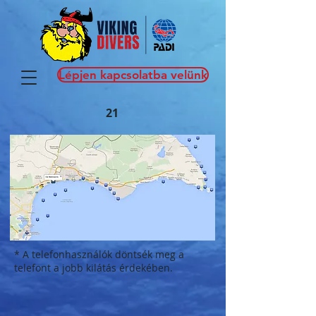
Lépjen kapcsolatba velünk
21
* A telefonhasználók döntsék meg a
telefont a jobb kilátás érdekében.